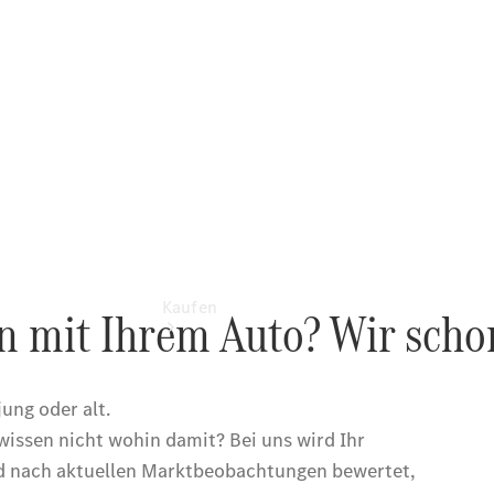
vereinbaren
Tel: +49
208
994980
Kaufen
Übersicht