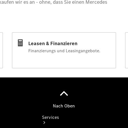
Gebrauchtwagensuche
Junge
Sterne
Junge
Sterne -
elektrisch
Mercedes-
Benz
Online
Store
Services