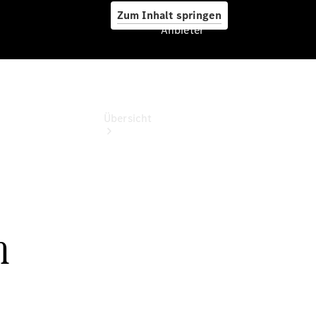
Zum Inhalt springen
Anbieter
Anbieter
Übersicht
Startseite
Ansprechpartner
finden
Beratung
vereinbaren
Servicetermin