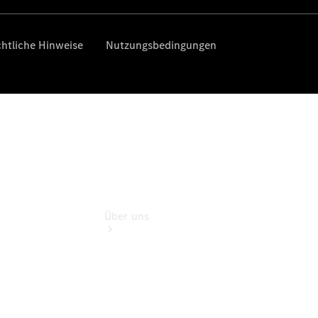
Reisemobile
Gebrauchtwagensuche
Finanzdienste
Digitale
Extras
Über uns