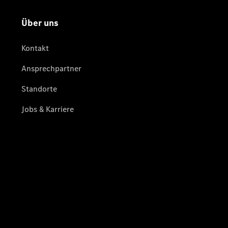
Übersicht
Serviceangebote
Reifen &
Kompletträder
Teile &
Zubehör
Pannen- &
Schadenhilfe
Reparatur &
Werkstatt
Rückrufe &
Umrüstungen
Warnung: Betrug
beim
Gebrauchtwagenkauf
Service für