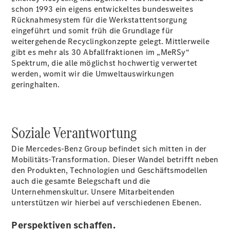
schon 1993 ein eigens entwickeltes bundesweites
Rücknahmesystem für die Werkstattentsorgung
eingeführt und somit früh die Grundlage für
weitergehende Recyclingkonzepte gelegt. Mittlerweile
gibt es mehr als 30 Abfallfraktionen im „MeRSy“
Spektrum, die alle möglichst hochwertig verwertet
Übersicht
werden, womit wir die Umweltauswirkungen
Serviceangebote
geringhalten.
Reifen &
Kompletträder
Teile &
Zubehör
Soziale Verantwortung
Pannen- &
Schadenhilfe
Die Mercedes-Benz Group befindet sich mitten in der
Reparatur &
Mobilitäts-Transformation. Dieser Wandel betrifft neben
Werkstatt
den Produkten, Technologien und Geschäftsmodellen
Rückrufe &
auch die gesamte Belegschaft und die
Umrüstungen
Unternehmenskultur. Unsere Mitarbeitenden
Warnung: Betrug
unterstützen wir hierbei auf verschiedenen Ebenen.
beim
Gebrauchtwagenkauf
Perspektiven schaffen.
Service für