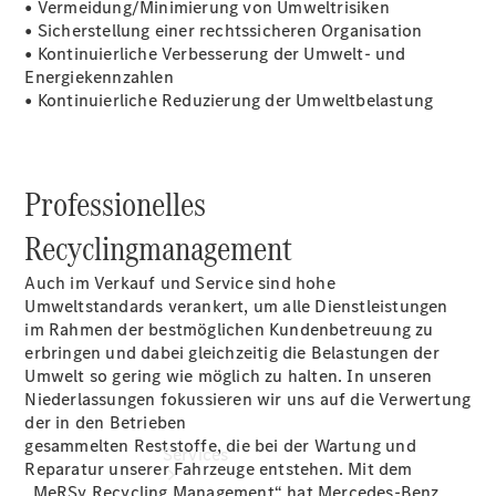
• Vermeidung/Minimierung von Umweltrisiken
Gebrauchtwagensuche
• Sicherstellung einer rechtssicheren Organisation
Junge
• Kontinuierliche Verbesserung der Umwelt- und
Sterne
Energiekennzahlen
Junge
• Kontinuierliche Reduzierung der Umweltbelastung
Sterne -
elektrisch
Mercedes-
Benz
Professionelles
Online
Store
Recyclingmanagement
Auch im Verkauf und Service sind hohe
Umweltstandards verankert, um alle Dienstleistungen
im Rahmen der bestmöglichen Kundenbetreuung zu
erbringen und dabei gleichzeitig die Belastungen der
Umwelt so gering wie möglich zu halten. In unseren
Niederlassungen fokussieren wir uns auf die Verwertung
der in den Betrieben
gesammelten Reststoffe, die bei der Wartung und
Services
Reparatur unserer Fahrzeuge entstehen. Mit dem
„MeRSy Recycling Management“ hat Mercedes-Benz