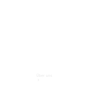
Reisemobile
Gebrauchtwagensuche
Finanzdienste
Digitale
Extras
Über uns