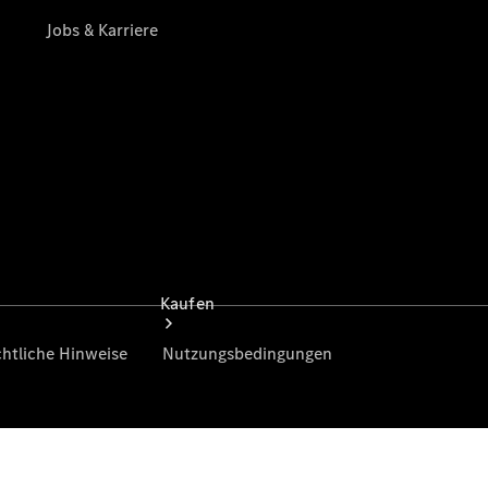
vereinbaren
Tel: +49
208
994980
Kaufen
Übersicht